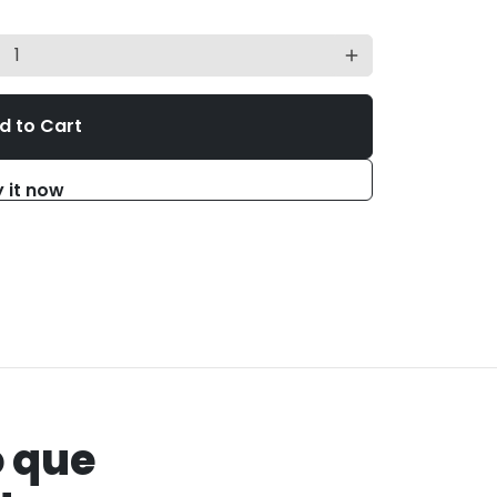
add
d to Cart
 it now
o que