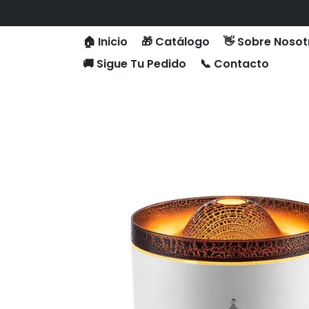
Skip
to
content
🏠 Inicio
🎁 Catálogo
👋 Sobre Nosot
🚚 Sigue Tu Pedido
📞 Contacto