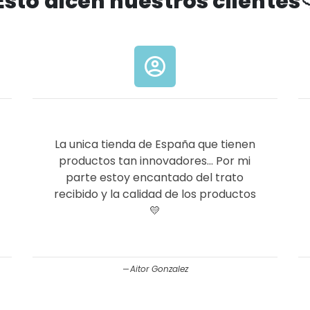
Esto dicen nuestros clientes
account_circle
La unica tienda de España que tienen
productos tan innovadores... Por mi
parte estoy encantado del trato
recibido y la calidad de los productos
💛
Aitor Gonzalez